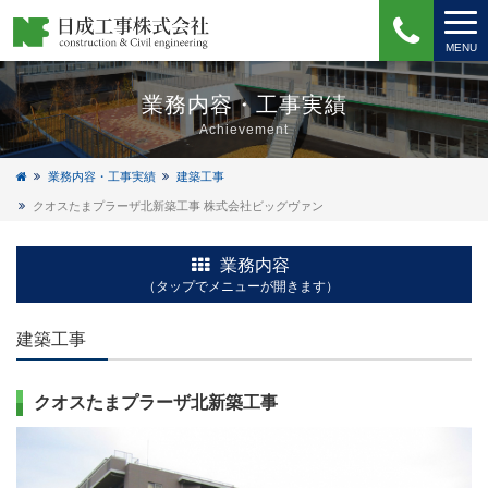
ナ
MENU
ビ
業務内容・工事実績
ゲ
Achievement
ー
シ
業務内容・工事実績
建築工事
ョ
クオスたまプラーザ北新築工事 株式会社ビッグヴァン
ン
業務内容
（タップでメニューが開きます）
建築工事
クオスたまプラーザ北新築工事